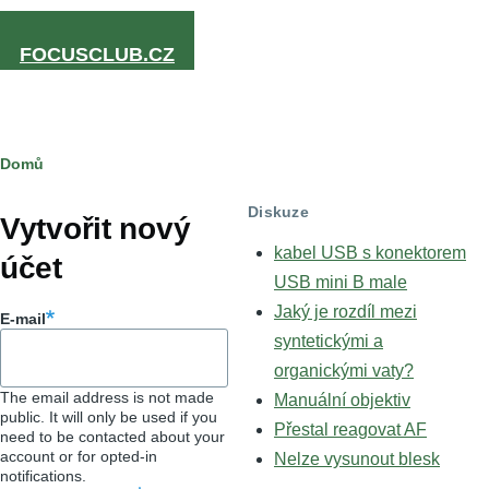
Přejít k hlavnímu obsahu
FOCUSCLUB.CZ
Drobečková
Domů
Hlavní
navigace
Diskuze
záložky
Vytvořit nový
kabel USB s konektorem
účet
USB mini B male
Jaký je rozdíl mezi
E-mail
syntetickými a
organickými vaty?
The email address is not made
Manuální objektiv
public. It will only be used if you
Přestal reagovat AF
need to be contacted about your
account or for opted-in
Nelze vysunout blesk
notifications.