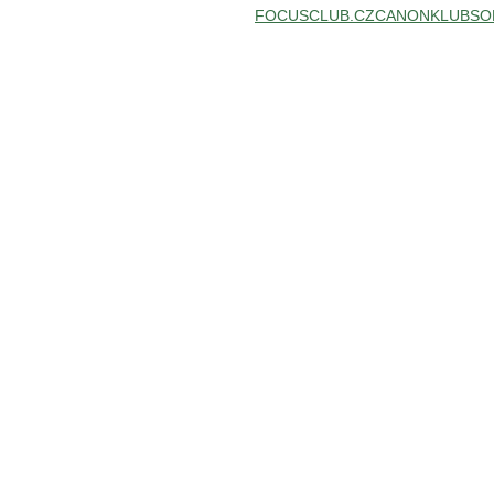
FOCUSCLUB.CZ
CANONKLUB
SO