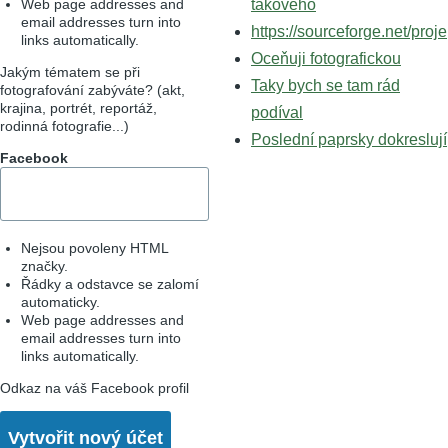
Web page addresses and
takového
email addresses turn into
https://sourceforge.net/proje
links automatically.
Oceňuji fotografickou
Jakým tématem se při
Taky bych se tam rád
fotografování zabýváte? (akt,
krajina, portrét, reportáž,
podíval
rodinná fotografie...)
Poslední paprsky dokreslují
Facebook
Nejsou povoleny HTML
značky.
Řádky a odstavce se zalomí
automaticky.
Web page addresses and
email addresses turn into
links automatically.
Odkaz na váš Facebook profil