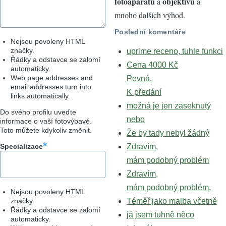
fotoaparátů
objektivů
a
a
mnoho dalších výhod.
Poslední komentáře
Nejsou povoleny HTML
značky.
uprime receno, tuhle funkci
Řádky a odstavce se zalomí
Cena 4000 Kč
automaticky.
Web page addresses and
Pevná.
email addresses turn into
K předání
links automatically.
možná je jen zaseknutý
Do svého profilu uveďte
nebo
informace o vaší fotovýbavě.
Toto můžete kdykoliv změnit.
Že by tady nebyl žádný
Specializace
Zdravím,
mám podobný problém
Zdravím,
mám podobný problém,
Nejsou povoleny HTML
značky.
Téměř jako malba včetně
Řádky a odstavce se zalomí
já jsem tuhně něco
automaticky.