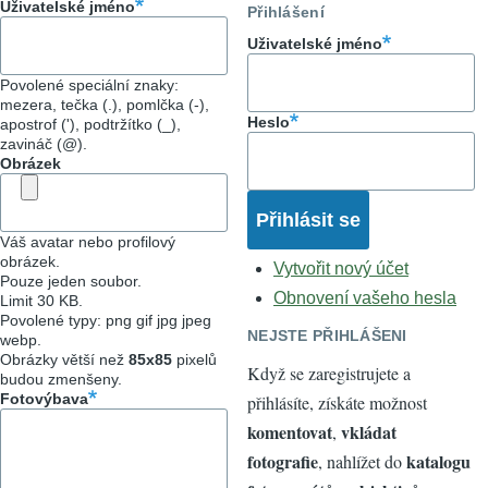
Uživatelské jméno
Přihlášení
Uživatelské jméno
Povolené speciální znaky:
mezera, tečka (.), pomlčka (-),
Heslo
apostrof ('), podtržítko (_),
zavináč (@).
Obrázek
Váš avatar nebo profilový
obrázek.
Vytvořit nový účet
Pouze jeden soubor.
Obnovení vašeho hesla
Limit 30 KB.
Povolené typy: png gif jpg jpeg
NEJSTE PŘIHLÁŠENI
webp.
Obrázky větší než
85x85
pixelů
Když se zaregistrujete a
budou zmenšeny.
Fotovýbava
přihlásíte, získáte možnost
komentovat
vkládat
,
fotografie
katalogu
, nahlížet do