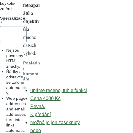
kdykoliv
fotoapar
změnit.
átů
a
Specializace
objektiv
ů
a
mnoho
dalších
Nejsou
výhod.
povoleny
HTML
Posledn
značky.
í
Řádky a
koment
odstavce
áře
se zalomí
automatick
uprime receno, tuhle funkci
y.
Web page
Cena 4000 Kč
addresses
Pevná.
and email
addresses
K předání
turn into
možná je jen zaseknutý
links
automatic
nebo