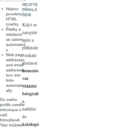
NEJSTE
Nejsou
PŘIHLÁ
povoleny
ŠENI
HTML
Když se
značky.
Řádky a
zaregistr
odstavce
ujete a
se zalomí
automatick
přihlásíte
y.
, získáte
Web page
addresses
možnost
and email
komento
addresses
turn into
vat
,
links
vkládat
automatic
ally.
fotografi
Do svého
e
,
profilu uveďte
nahlížet
informace o
vaší
do
fotovýbavě.
katalogu
Toto můžete