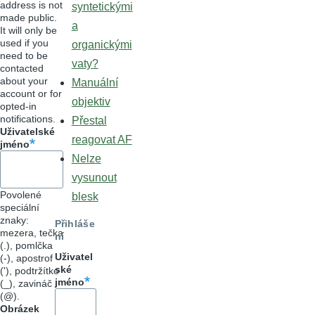
address is not
syntetickými
made public.
a
It will only be
used if you
organickými
need to be
vaty?
contacted
about your
Manuální
account or for
objektiv
opted-in
notifications.
Přestal
Uživatelské
reagovat AF
jméno
Nelze
vysunout
Povolené
blesk
speciální
znaky:
Přihláše
mezera, tečka
ní
(.), pomlčka
Uživatel
(-), apostrof
ské
('), podtržítko
jméno
(_), zavináč
(@).
Obrázek