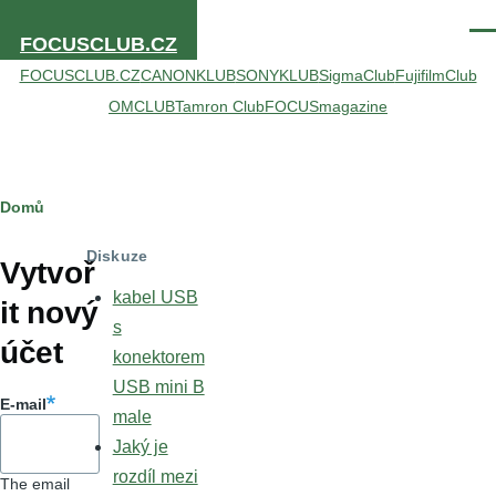
Přejít k hlavnímu obsahu
Men
FOCUSCLUB.CZ
FOCUSCLUB.CZ
CANONKLUB
SONYKLUB
SigmaClub
FujifilmClub
OMCLUB
Tamron Club
FOCUSmagazine
Drobečková
Domů
Hlavní
navigace
Diskuze
záložky
Vytvoř
kabel USB
it nový
s
účet
konektorem
USB mini B
E-mail
male
Jaký je
rozdíl mezi
The email