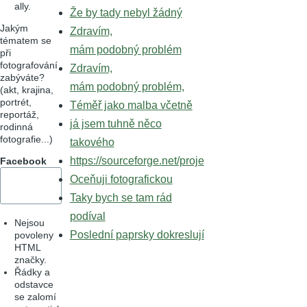
ally.
Že by tady nebyl žádný
Jakým
Zdravím,
tématem se
mám podobný problém
při
fotografování
Zdravím,
zabýváte?
mám podobný problém,
(akt, krajina,
portrét,
Téměř jako malba včetně
reportáž,
já jsem tuhně něco
rodinná
fotografie...)
takového
https://sourceforge.net/proje
Facebook
Oceňuji fotografickou
Taky bych se tam rád
podíval
Nejsou
Poslední paprsky dokreslují
povoleny
HTML
značky.
Řádky a
odstavce
se zalomí