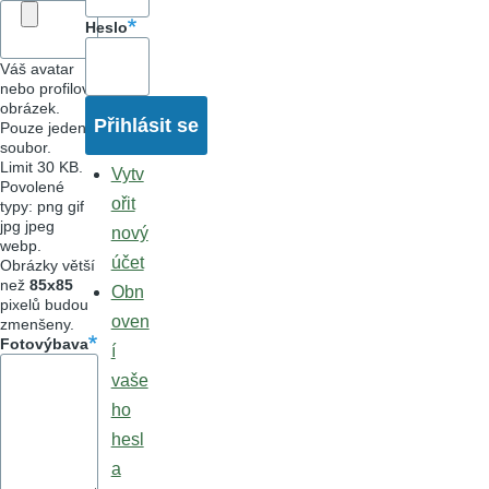
Heslo
Váš avatar
nebo profilový
obrázek.
Pouze jeden
soubor.
Limit 30 KB.
Vytv
Povolené
ořit
typy: png gif
jpg jpeg
nový
webp.
účet
Obrázky větší
než
85x85
Obn
pixelů budou
oven
zmenšeny.
Fotovýbava
í
vaše
ho
hesl
a