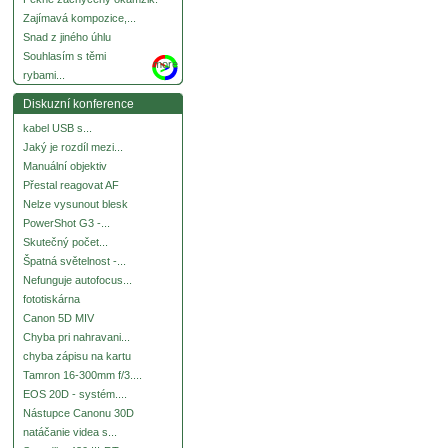
Zajímavá kompozice,...
Snad z jiného úhlu
Souhlasím s těmi
more
rybami...
Diskuzní konference
kabel USB s...
Jaký je rozdíl mezi...
Manuální objektiv
Přestal reagovat AF
Nelze vysunout blesk
PowerShot G3 -...
Skutečný počet...
Špatná světelnost -...
Nefunguje autofocus...
fototiskárna
Canon 5D MIV
Chyba pri nahravani...
chyba zápisu na kartu
Tamron 16-300mm f/3....
EOS 20D - systém....
Nástupce Canonu 30D
natáčanie videa s...