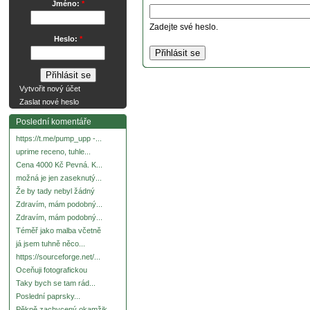
Jméno:
*
Zadejte své heslo.
Heslo:
*
Vytvořit nový účet
Zaslat nové heslo
Poslední komentáře
https://t.me/pump_upp -...
uprime receno, tuhle...
Cena 4000 Kč Pevná. K...
možná je jen zaseknutý...
Že by tady nebyl žádný
Zdravím, mám podobný...
Zdravím, mám podobný...
Téměř jako malba včetně
já jsem tuhně něco...
https://sourceforge.net/...
Oceňuji fotografickou
Taky bych se tam rád...
Poslední paprsky...
Pěkně zachycený okamžik.