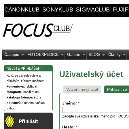
CANONKLUB
SONYKLUB
SIGMACLUB
FUJI
Časopis
FOTOEXPEDICE
Galerie
BLOG
Články
NEJSTE PŘIHLÁŠENI
Uživatelský účet
Když se zaregistrujete a
přihlásíte, získáte možnost
komentovat
,
vkládat
Vytvořit nový účet
Přihlásit se
fotografie
, nahlížet do
katalogu fotoaparátů
a
Jméno:
*
objektivů
a mnoho dalších
výhod.
Zadejte své uživatelské jméno pro FOCU
Přihlásit
Heslo:
*